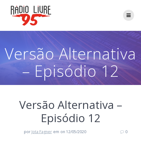
Skip
to
content
Versão Alternativa
– Episódio 12
Versão Alternativa –
Episódio 12
por
Jota Fagner
em
on 12/05/2020
0