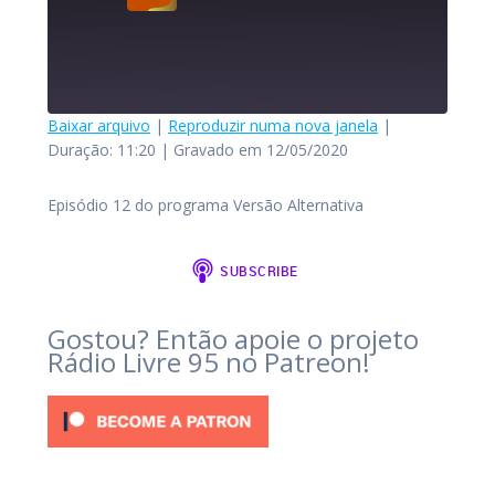
Baixar arquivo
|
Reproduzir numa nova janela
|
Versão Alternativa
Duração: 11:20
|
Gravado em 12/05/2020
Versão Alternativa - Episódio 12
COMPARTILHAR
FEED RSS
Episódio 12 do programa Versão Alternativa
Reproduzir
episódio
LINK
1x
INCORPORAR
Gostou? Então apoie o projeto
00:00
Rádio Livre 95 no Patreon!
11:20
SE INSCREVER
COMPARTILHAR