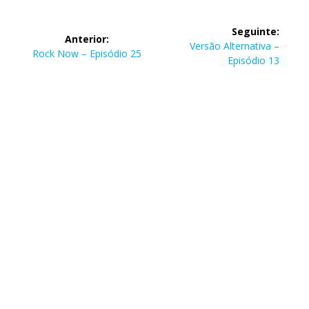
Navegação
Seguinte:
Anterior:
de
Post
Versão Alternativa –
Post
Rock Now – Episódio 25
seguinte:
Episódio 13
anterior:
Post