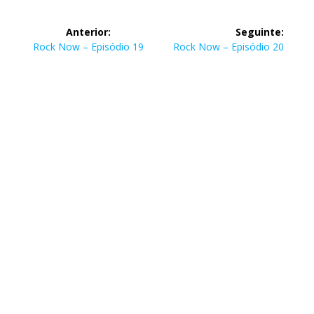
Navegação
Anterior:
Seguinte:
de
Post
Post
Rock Now – Episódio 19
Rock Now – Episódio 20
anterior:
seguinte:
Post