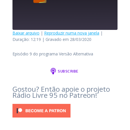
Baixar arquivo
|
Reproduzir numa nova janela
|
Versão Alternativa
Duração: 12:19
|
Gravado em 28/03/2020
Versão Alternativa - Episódio 9
COMPARTILHAR
FEED RSS
Episódio 9 do programa Versão Alternativa
Reproduzir
episódio
LINK
1x
INCORPORAR
Gostou? Então apoie o projeto
00:00
Rádio Livre 95 no Patreon!
12:19
SE INSCREVER
COMPARTILHAR