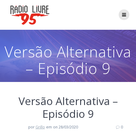
Skip
to
content
Versão Alternativa
– Episódio 9
Versão Alternativa –
Episódio 9
por
Grillo
em
on 28/03/2020
0